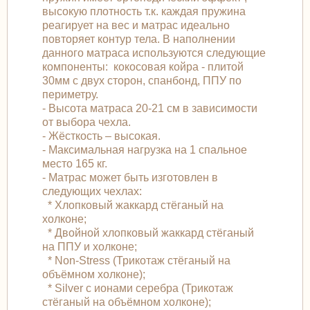
высокую плотность т.к. каждая пружина
реагирует на вес и матрас идеально
повторяет контур тела. В наполнении
данного матраса используются следующие
компоненты: кокосовая койра - плитой
30мм с двух сторон, спанбонд, ППУ по
периметру.
- Высота матраса 20-21 см в зависимости
от выбора чехла.
- Жёсткость – высокая.
- Максимальная нагрузка на 1 спальное
место 165 кг.
- Матрас может быть изготовлен в
следующих чехлах:
* Хлопковый жаккард стёганый на
холконе;
* Двойной хлопковый жаккард стёганый
на ППУ и холконе;
* Non-Stress (Трикотаж стёганый на
объёмном холконе);
* Silver с ионами серебра (Трикотаж
стёганый на объёмном холконе);