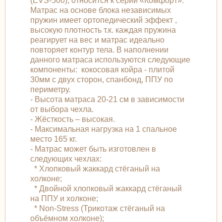
(EVS-500), относится к серии «Комфорт».
Матраc на основе блока независимых
пружин имеет ортопедический эффект ,
высокую плотность т.к. каждая пружина
реагирует на вес и матрас идеально
повторяет контур тела. В наполнении
данного матраса используются следующие
компоненты: кокосовая койра - плитой
30мм с двух сторон, спанбонд, ППУ по
периметру.
- Высота матраса 20-21 см в зависимости
от выбора чехла.
- Жёсткость – высокая.
- Максимальная нагрузка на 1 спальное
место 165 кг.
- Матрас может быть изготовлен в
следующих чехлах:
* Хлопковый жаккард стёганый на
холконе;
* Двойной хлопковый жаккард стёганый
на ППУ и холконе;
* Non-Stress (Трикотаж стёганый на
объёмном холконе);