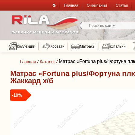
Главная
О компании
Статьи
Коллекции
Кровати
Матрасы
Спальни
Матрас «Fortuna plus/Фортуна пл
Главная
/
Каталог
/
Матрас «Fortuna plus/Фортуна плю
Жаккард х/б
-10%