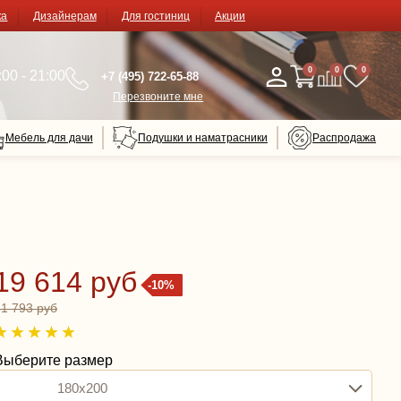
ка
Дизайнерам
Для гостиниц
Акции
0
0
0
00 - 21:00
+7 (495) 722-65-88
Перезвоните мне
Мебель для дачи
Подушки и наматрасники
Распродажа
19 614 руб
-10%
21 793 руб
Выберите размер
180x200