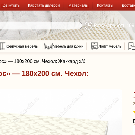
Где купить
Как стать дилером
Материалы
Контакты
Достав
Режим работы: 09:
Корпусная мебель
Мебель для кухни
Лофт мебель
юс» — 180x200 см. Чехол: Жаккард х/б
с» — 180x200 см. Чехол: