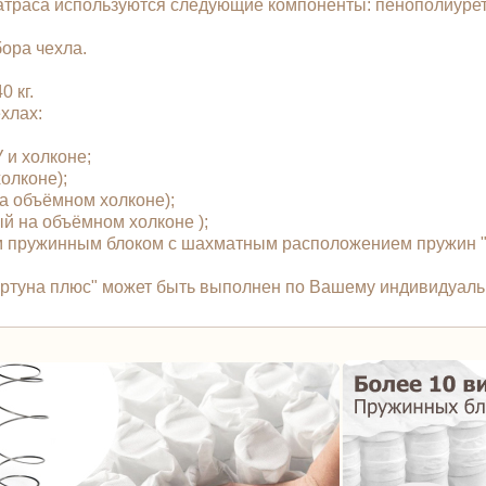
матраса используются следующие компоненты: пенополиурет
бора чехла.
 кг.
чехлах:
У и холконе;
холконе);
 на объёмном холконе);
ый на объёмном холконе );
 пружинным блоком с шахматным расположением пружин "T
/Фортуна плюс" может быть выполнен по Вашему индивидуаль