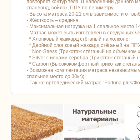
повторяет контур тела. В наполнении данного 
спанбонд, войлок, ППУ по периметру.
- Высота матраса 20-21 см в зависимости от вы
- Жёсткость – средняя.
- Максимальная нагрузка на 1 спальное место 140
- Матрас может быть изготовлен в следующих 
* Хлопковый жаккард стёганый на холконе;
* Двойной хлопковый жаккард стёганый на ПП
* Non-Stress (Трикотаж стёганый на объёмном 
* Silver с ионами серебра (Трикотаж стёганый
* Carbon (Высококомфортный трикотаж стёган
- Возможна комплектация матраса независимым
спальное место до 30кг);
- Так же ортопедический матрас "Fortuna plus