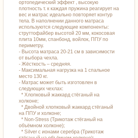
ортопедический эффект , высокую
плотность т. к каждая пружина реагирует на
вес и матрас идеально повторяет контур
тела. В наполнении данного матраса
используются следующие компоненты:
струттофайбер высотой 20 мм, кокосовая
плита 10мм, спанбонд, войлок, ППУ по
периметру.
- Высота матраса 20-21 см в зависимости
от выбора чехла.
- Жёсткость – средняя.
- Максимальная нагрузка на 1 спальное
место 130 кг.
- Матрас может быть изготовлен в
следующих чехлах:
* Хлопковый жаккард стёганый на
холконе;
* Двойной хлопковый жаккард стёганый
на ППУ и холконе;
* Non-Stress (Трикотаж стёганый на
объёмном холконе);
* Silver с ионами серебра (Трикотаж
стёганый на объёмном холконе);