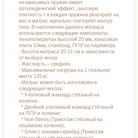
независимых пружин имеет
ортопедический эффект , высокую
плотность т. к каждая пружина реагирует на
вес и матрас идеально повторяет контур
тела. В наполнении данного матраса
используются следующие компоненты:
пенополиуретан высотой 20 мм, кокосовая
плита 10мм, спанбонд, ППУ по периметру.
- Высота матраса 20-21 см в зависимости
от выбора чехла.
- Жёсткость – средняя.
- Максимальная нагрузка на 1 спальное
место 135 кг.
- Матрас может быть изготовлен в
следующих чехлах:
* Хлопковый жаккард стёганый на
холконе;
* Двойной хлопковый жаккард стёганый
на ППУ и холконе;
* Non-Stress (Трикотаж стёганый на
объёмном холконе);
* Silver с ионами серебра (Трикотаж
стёганый на объёмном холконе);