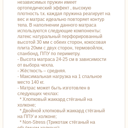
независимых пружин имеет
ортопедический эффект , высокую
плотность т.к. каждая пружина реагирует на
вес и матрас идеально повторяет контур
тела. В наполнении данного матраса
используются следующие компоненты:
латекс натуральный перфорированный
высотой 30 мм с обеих сторон, кокосовая
плита 20мм с двух сторон, термовойлок,
спанбонд, ППУ по периметру.
- Высота матраса 24-25 см в зависимости
от выбора чехла.
- Жёсткость – средняя.
- Максимальная нагрузка на 1 спальное
место 140 кг.
- Матрас может быть изготовлен в
следующих чехлах:
* Хлопковый жаккард стёганый на
холконе;
* Двойной хлопковый жаккард стёганый
на ППУ и холконе;
* Non-Stress (Трикотаж стёганый на
объёмном холконе);