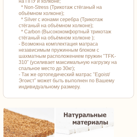
на ППУ и холконе;
* Non-Stress (Трикотаж стёганый на
объёмном холконе);
* Silver с ионами серебра (Трикотаж
стёганый на объёмном холконе);
* Carbon (Высококомфортный трикотаж
стёганый на объёмном холконе );
- Возможна комплектация матраса
независимым пружинным блоком с
шахматным расположением пружин "TFK-
310" (усиливает максимальную нагрузку на
спальное место до 30кг);
- Так же ортопедический матрас "Egoist/
Эгоист" может быть выполнен по Вашему
индивидуальному размеру.