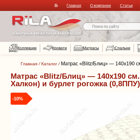
Главная
О компании
Статьи
Коллекции
Кровати
Матрасы
Спальни
Матрас «Blitz/Блиц» — 140x190 см
Главная
/
Каталог
/
Матрас «Blitz/Блиц» — 140x190 см.
Халкон) и бурлет рогожка (0,8ППУ)
-10%