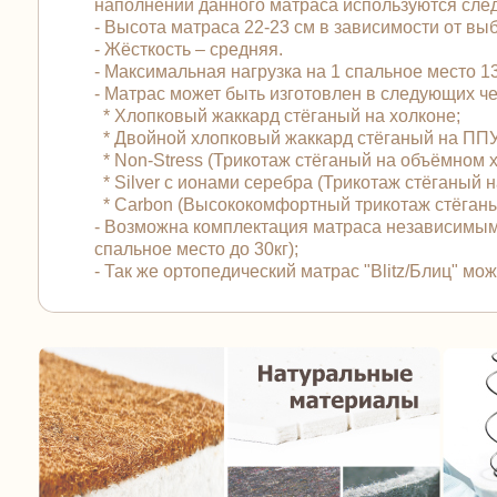
наполнении данного матраса используются след
- Высота матраса 22-23 см в зависимости от вы
- Жёсткость – средняя.
- Максимальная нагрузка на 1 спальное место 135
- Матрас может быть изготовлен в следующих 
* Хлопковый жаккард стёганый на холконе;
* Двойной хлопковый жаккард стёганый на ПП
* Non-Stress (Трикотаж стёганый на объёмном 
* Silver с ионами серебра (Трикотаж стёганый
* Carbon (Высококомфортный трикотаж стёган
- Возможна комплектация матраса независимым
спальное место до 30кг);
- Так же ортопедический матрас "Blitz/Блиц" м