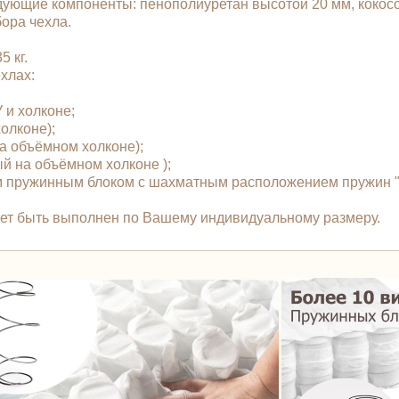
ующие компоненты: пенополиуретан высотой 20 мм, кокосо
бора чехла.
 кг.
чехлах:
У и холконе;
холконе);
 на объёмном холконе);
ый на объёмном холконе );
 пружинным блоком с шахматным расположением пружин "T
ожет быть выполнен по Вашему индивидуальному размеру.