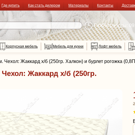
Где купить
Как стать дилером
Материалы
Контакты
Достав
Режим работы: 09:
Корпусная мебель
Мебель для кухни
Лофт мебель
. Чехол: Жаккард х/б (250гр. Халкон) и бурлет рогожка (0,8
 Чехол: Жаккард х/б (250гр.