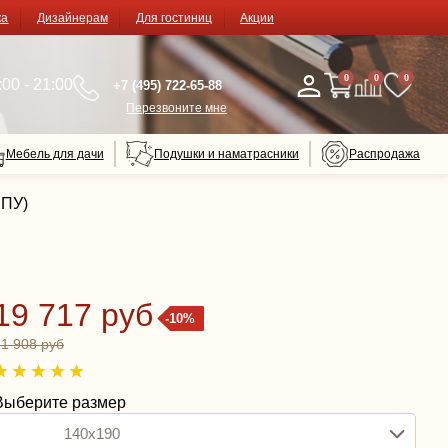
ка
Дизайнерам
Для гостиниц
Акции
0
0
0
00 - 21:00
+7 (495) 722-65-88
Перезвоните мне
Мебель для дачи
Подушки и наматрасники
Распродажа
ППУ)
19 717 руб
-10%
21 908 руб
Выберите размер
140x190