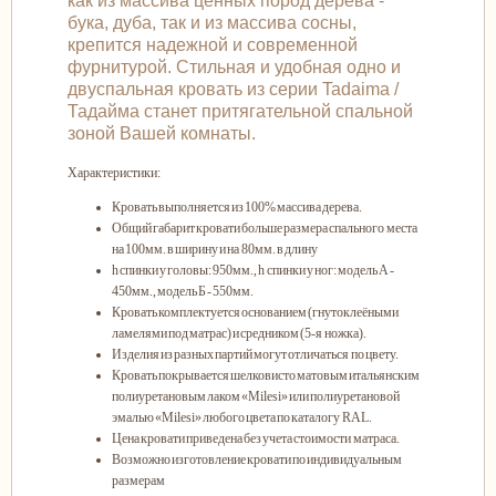
как из массива ценных пород дерева -
бука, дуба, так и из массива сосны,
крепится надежной и современной
фурнитурой. Стильная и удобная одно и
двуспальная кровать из серии Tadaima /
Тадайма станет притягательной спальной
зоной Вашей комнаты.
Характеристики:
Кровать выполняется из 100% массива дерева.
Общий габарит кровати больше размера спального места
на 100мм. в ширину и на 80мм. в длину
h спинки у головы: 950мм., h спинки у ног: модель А -
450мм., модель Б - 550мм.
Кровать комплектуется основанием (гнутоклеёными
ламелями под матрас) и средником (5-я ножка).
Изделия из разных партий могут отличаться по цвету.
Кровать покрывается шелковисто матовым итальянским
полиуретановым лаком «Milesi» или полиуретановой
эмалью «Milesi» любого цвета по каталогу RAL.
Цена кровати приведена без учета стоимости матраса.
Возможно изготовление кровати по индивидуальным
размерам