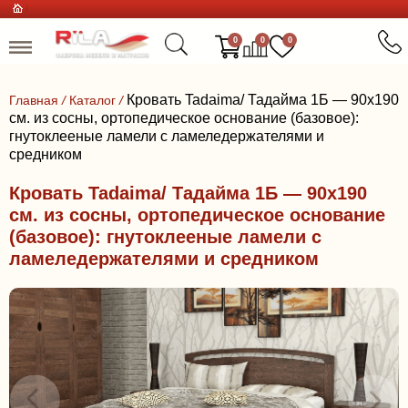
0
0
0
Кровать Tadaima/ Тадайма 1Б — 90x190
Главная
/
Каталог
/
см. из сосны, ортопедическое основание (базовое):
гнутоклееные ламели с ламеледержателями и
средником
Кровать Tadaima/ Тадайма 1Б — 90x190
см. из сосны, ортопедическое основание
(базовое): гнутоклееные ламели с
ламеледержателями и средником