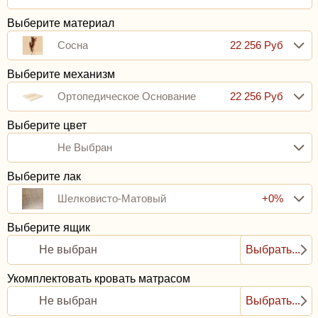
Выберите материал
Сосна
22 256 Руб
Выберите механизм
Ортопедическое Основание
22 256 Руб
(базовое): Гнутоклееные
Выберите цвет
Не Выбран
Ламели С Ламеледержателями
Выберите лак
И Средником
Шелковисто-Матовый
+0%
Выберите ящик
Не выбран
Выбрать...
Укомплектовать кровать матрасом
Не выбран
Выбрать...