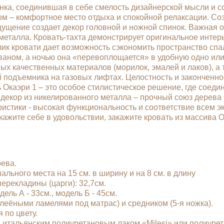
инка, соединившая в себе смелость дизайнерской мысли и
сом – комфортное место отдыха и спокойной релаксации. Соз
щущение создает декор головной и ножной спинок. Важная о
еталла. Кровать-тахта демонстрирует оригинальное интер
к кровати дает возможность сэкономить пространство спал
аном, а ночью она «перевоплощается» в удобную одно или
х качественных материалов (морилок, эмалей и лаков), а т
 подъемника на газовых лифтах. Целостность и законченно
 Окаэри 1 – это особое стилистическое решение, где соеди
декор из никелированного металла – прочный союз дерева 
стики - высокая функциональность и соответствие всем э
ажите себе в удовольствии, закажите кровать из массива О
ева.
льного места на 15 см. в ширину и на 8 см. в длину
ерекладины (царги): 32,7см.
дель А - 33см., модель Б - 45см.
леёными ламелями под матрас) и средником (5-я ножка).
 по цвету.
итальянским полиуретановым лаком «Milesi» или полиурета