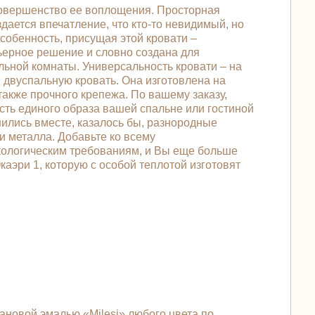
 совершенство ее воплощения. Просторная
дается впечатление, что кто-то невидимый, но
собенность, присущая этой кровати –
ьерное решение и словно создана для
ьной комнаты. Универсальность кровати – на
 двуспальную кровать. Она изготовлена на
акже прочного крепежа. По вашему заказу,
сть единого образа вашей спальне или гостиной
нились вместе, казалось бы, разнородные
и металла. Добавьте ко всему
кологическим требованиям, и Вы еще больше
каэри 1, которую с особой теплотой изготовят
новой эмалью «Milesi» любого цвета по