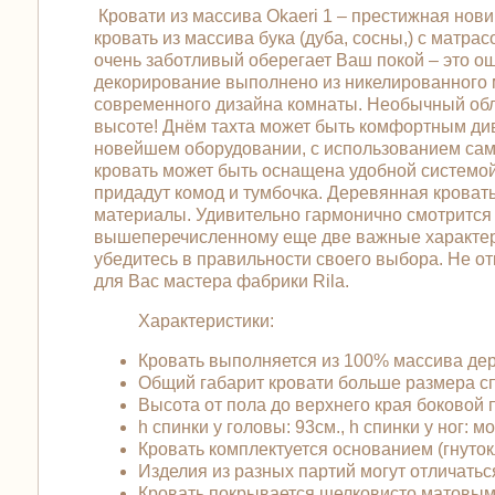
Кровати из массива Okaeri 1 – престижная нов
кровать из массива бука (дуба, сосны,) с матра
очень заботливый оберегает Ваш покой – это о
декорирование выполнено из никелированного м
современного дизайна комнаты. Необычный обли
высоте! Днём тахта может быть комфортным див
новейшем оборудовании, с использованием самы
кровать может быть оснащена удобной системой
придадут комод и тумбочка. Деревянная кровать
материалы. Удивительно гармонично смотрится 
вышеперечисленному еще две важные характери
убедитесь в правильности своего выбора. Не отк
для Вас мастера фабрики Rila.
Характеристики:
Кровать выполняется из 100% массива дер
Общий габарит кровати больше размера спа
Высота от пола до верхнего края боковой п
h спинки у головы: 93см., h спинки у ног: мо
Кровать комплектуется основанием (гнуток
Изделия из разных партий могут отличаться
Кровать покрывается шелковисто матовым 