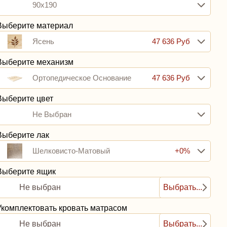
90x190
Выберите материал
Ясень
47 636 Руб
Выберите механизм
Ортопедическое Основание
47 636 Руб
(базовое): Гнутоклееные
Выберите цвет
Не Выбран
Ламели С Ламеледержателями
Выберите лак
И Средником
Шелковисто-Матовый
+0%
Выберите ящик
Не выбран
Выбрать...
Укомплектовать кровать матрасом
Не выбран
Выбрать...