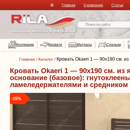
Главная
О компании
Статьи
Коллекции
Кровати
Матрасы
Спальни
Кровать Okaeri 1 — 90x190 см. и
Главная
/
Каталог
/
Кровать Okaeri 1 — 90x190 см. из
основание (базовое): гнутоклеен
ламеледержателями и средником
-15%