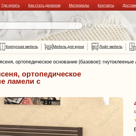
Где купить
Как стать дилером
Материалы
Контакты
Достав
Режим работы: 09:
Корпусная мебель
Мебель для кухни
Лофт мебель
з ясеня, ортопедическое основание (базовое): гнутоклеены
 ясеня, ортопедическое
ые ламели с