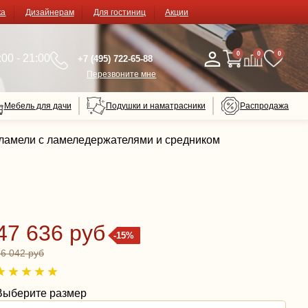
ка
Дизайнерам
Для гостиниц
Акции
0
0
0
00 - 21:00
+7 (495) 722-65-88
Перезвоните мне
Мебель для дачи
Подушки и наматрасники
Распродажа
е ламели с ламеледержателями и средником
47 636 руб
-15%
56 042 руб
Выберите размер