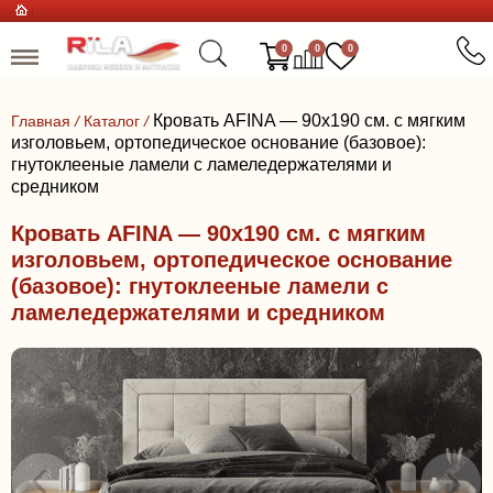
0
0
0
Кровать AFINA — 90x190 см. с мягким
Главная
/
Каталог
/
изголовьем, ортопедическое основание (базовое):
гнутоклееные ламели с ламеледержателями и
средником
Кровать AFINA — 90x190 см. с мягким
изголовьем, ортопедическое основание
(базовое): гнутоклееные ламели с
ламеледержателями и средником