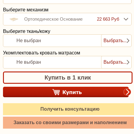
Выберите механизм
Ортопедическое Основание
22 663 Руб
(базовое): Гнутоклееные
Выберите ткань/кожу
Не выбран
Выбрать...
Ламели С Ламеледержателями
Укомплектовать кровать матрасом
И Средником
Не выбран
Выбрать...
Купить в 1 клик
Получить консультацию
Заказать со своими размерами и наполнением