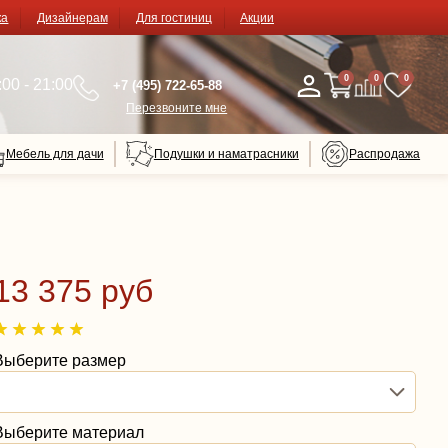
ка
Дизайнерам
Для гостиниц
Акции
0
0
0
00 - 21:00
+7 (495) 722-65-88
Перезвоните мне
Мебель для дачи
Подушки и наматрасники
Распродажа
13 375 руб
Выберите размер
Выберите материал