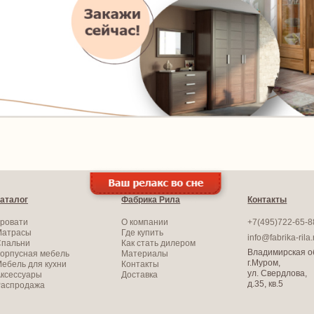
аталог
Фабрика Рила
Контакты
ровати
О компании
+7(495)722-65-8
Матрасы
Где купить
info@fabrika-rila.
Спальни
Как стать дилером
Владимирская об
орпусная мебель
Материалы
г.Муром,
ебель для кухни
Контакты
ул. Свердлова,
ксессуары
Доставка
д.35, кв.5
Распродажа