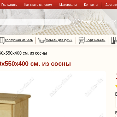
Где купить
Как стать дилером
Материалы
Контакты
Достав
Режим работы: 09:
Корпусная мебель
Мебель для кухни
Лофт мебель
0х550х400 см. из сосны
х550х400 см. из сосны