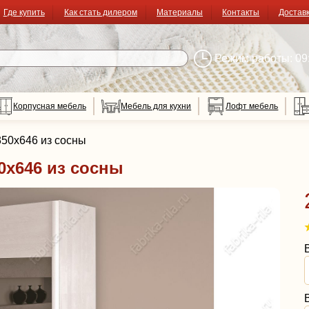
Где купить
Как стать дилером
Материалы
Контакты
Достав
Режим работы: 09:
Корпусная мебель
Мебель для кухни
Лофт мебель
50х646 из сосны
0х646 из сосны