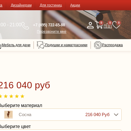
ка
Дизайнерам
Для гостиниц
Акции
0
0
0
00 - 21:00
+7 (495) 722-65-88
Перезвоните мне
Мебель для дачи
Подушки и наматрасники
Распродажа
216 040 руб
Выберите материал
Сосна
216 040 Руб
Выберите цвет